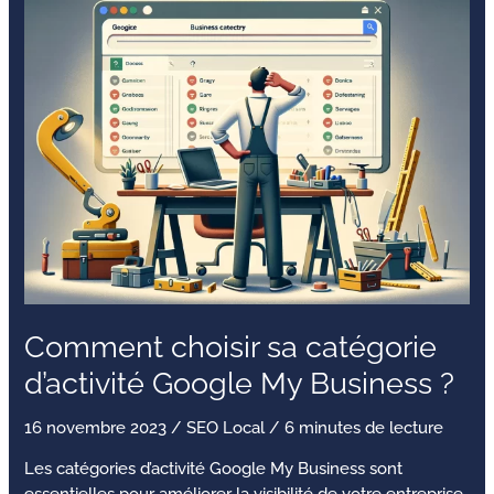
choisir
sa
catégorie
d’activité
Google
My
Business
?
Comment choisir sa catégorie
d’activité Google My Business ?
16 novembre 2023
/
SEO Local
/
6 minutes de lecture
Les catégories d’activité Google My Business sont
essentielles pour améliorer la visibilité de votre entreprise