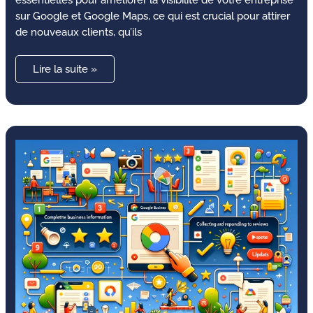
sur Google et Google Maps, ce qui est crucial pour attirer
de nouveaux clients, qu’ils
Lire la suite »
Référencement
Google
My
business
:
Guide
complet
d’optimisation