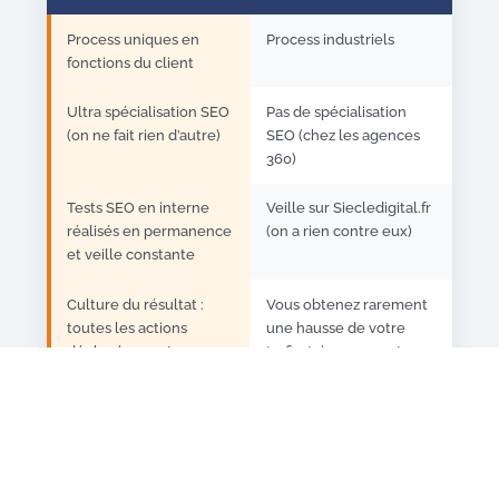
Process uniques en
Process industriels
fonctions du client
Ultra spécialisation SEO
Pas de spécialisation
(on ne fait rien d’autre)
SEO (chez les agences
360)
Tests SEO en interne
Veille sur Siecledigital.fr
réalisés en permanence
(on a rien contre eux)
et veille constante
Culture du résultat :
Vous obtenez rarement
toutes les actions
une hausse de votre
déployées sont
trafic, très rarement une
réalisées pour que vous
hausse de votre CA
atteignez le Top 3 et
que vos pages soient
rentables