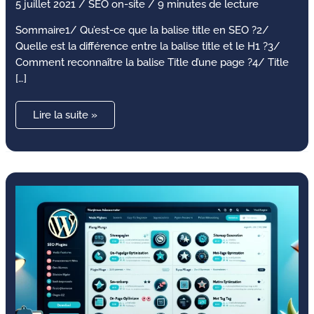
5 juillet 2021
/
SEO on-site
/
9 minutes de lecture
Sommaire1/ Qu’est-ce que la balise title en SEO ?2/
Quelle est la différence entre la balise title et le H1 ?3/
Comment reconnaître la balise Title d’une page ?4/ Title
[…]
Lire la suite »
Quel
est
le
meilleur
plugin
WordPress
gratuit
pour
le
SEO
en
2024
?