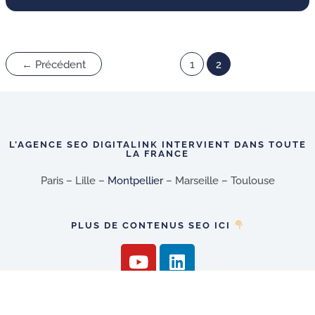
←
Précédent
1
2
L’AGENCE SEO DIGITALINK INTERVIENT DANS TOUTE
LA FRANCE
Paris – Lille –
Montpellier
– Marseille – Toulouse
PLUS DE CONTENUS SEO ICI
Y
L
o
i
u
n
t
k