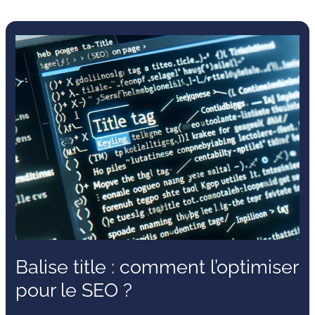
Balise
title
:
comment
l’optimiser
pour
le
SEO ?
Balise title : comment l’optimiser
pour le SEO ?