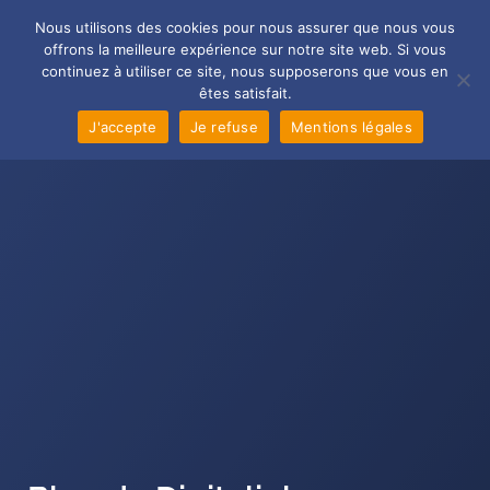
Aller
Pagination
Main
Nous utilisons des cookies pour nous assurer que nous vous
au
d’article
offrons la meilleure expérience sur notre site web. Si vous
Men
contenu
continuez à utiliser ce site, nous supposerons que vous en
êtes satisfait.
J'accepte
Je refuse
Mentions légales