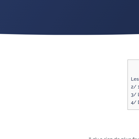
Les
2/ 
3/ 
4/ 