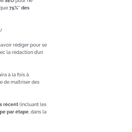
on SEO
pour ne
t que
75%* des
)
e savoir rédiger pour se
vec la rédaction d’un
ra à la fois à
e de maîtriser des
s récent
(incluant les
pe par étape
, dans la