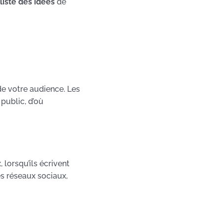
liste des idées
de
de votre audience. Les
public, d’où
 lorsqu’ils écrivent
es réseaux sociaux,