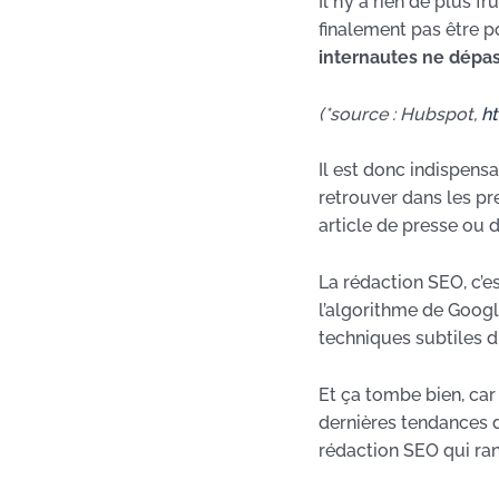
Il n’y a rien de plus f
finalement pas être p
internautes ne dépa
(*source : Hubspot,
h
Il est donc indispens
retrouver dans les pr
article de presse ou d’
La rédaction SEO, c’es
l’algorithme de Googl
techniques subtiles 
Et ça tombe bien, car
dernières tendances 
rédaction SEO qui ran