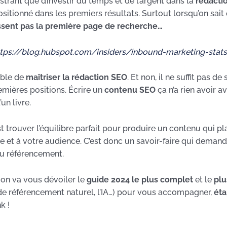
rustrant que d’investir du temps et de l’argent dans la
rédacti
ositionné dans les premiers résultats. Surtout lorsqu’on sai
ssent pas la première page de recherche…
ttps://blog.hubspot.com/insiders/inbound-marketing-stats
able de
maîtriser la rédaction SEO
. Et non, il ne suffit pas d
emières positions. Écrire un
contenu SEO
ça n’a rien avoir a
un livre.
t trouver l’équilibre parfait pour produire un contenu qui plai
e et à votre audience. C’est donc un savoir-faire qui demand
du référencement.
 on va vous dévoiler le
guide 2024 le plus complet
et le
plu
de référencement naturel, l’IA…) pour vous accompagner,
éta
k !