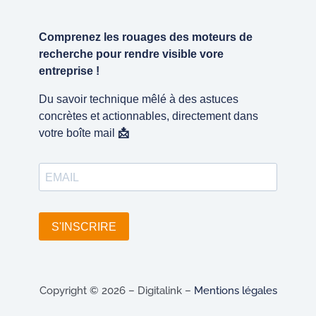
u
e
b
d
e
i
n
Copyright © 2026 – Digitalink –
Mentions légales