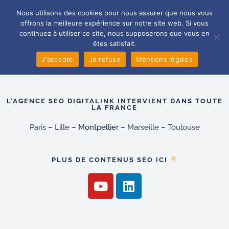
Jimmy-Marinier.png
Aller
Main
Nous utilisons des cookies pour nous assurer que nous vous
au
offrons la meilleure expérience sur notre site web. Si vous
Men
Par
Lucas Ollivier
/
26 mars 2025
contenu
continuez à utiliser ce site, nous supposerons que vous en
êtes satisfait.
J'accepte
Je refuse
Mentions légales
L’AGENCE SEO DIGITALINK INTERVIENT DANS TOUTE
LA FRANCE
Paris – Lille –
Montpellier
– Marseille – Toulouse
PLUS DE CONTENUS SEO ICI
Y
L
o
i
u
n
t
k